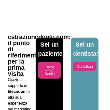
in modo
semplice.
estrazionedente.com:
il punto
Sei un
Sei un
di
paziente?
dentista?
riferimento
per la
prima
Trova
Contattaci
il tuo
visita
Studio
Grazie al
supporto di
Ideandum
e
alla sua
esperienza
nel marketing