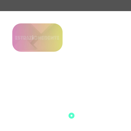
Perché
estrazionedente.
estrazionedente.com
non è solo una fonte di
informazioni, ma un
vero e proprio strumento
pensato per aiutare i
pazienti a comprendere
meglio
i denti del
giudizio, le estrazioni
dentali e la prima visita
dal dentista
.
Informazioni
chiare e