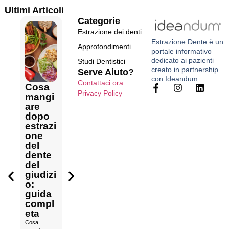
Ultimi Articoli
Categorie
Estrazione dei denti
Estrazione Dente
è un
Approfondimenti
portale informativo
dedicato ai pazienti
Studi Dentistici
creato in
partnership
Serve Aiuto?
con Ideandum
Contattaci ora.
Cosa
Privacy Policy
mangi
Come
are
Dolore
gestire
Estrarr
dopo
post
il
e più
estrazi
estrazi
dolore
denti
one
one
ai
Mal di
insiem
del
del
nervi
testa
e:
dente
dente
dopo
colleg
quant
del
del
estrazi
ato al
o dura
giudizi
giudizi
one
dente
l’interv
o:
o:
dental
del
ento e
guida
come
e:
giudizi
come
compl
gestirl
tempi
o: è
si
eta
o e
e
possib
svolge
Cosa
affront
consig