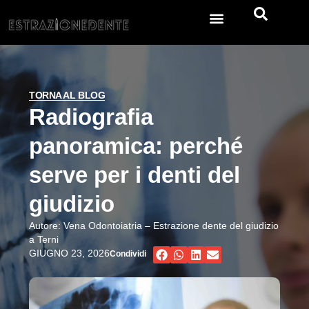
Estrazione dei denti
TORNA AL BLOG
Radiografia
panoramica: perché
serve per i denti del
giudizio
Autore:
Vena Odontoiatria – Estrazione dente del giudizio
a Terni
GIUGNO 23, 2026
Condividi