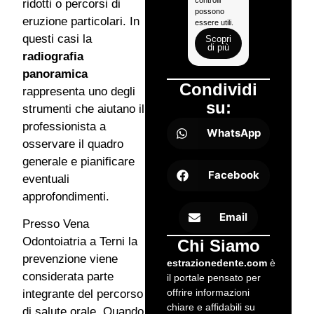
ridotti o percorsi di
possono
periodo
eruzione particolari. In
essere utili.
successivo.
questi casi la
Scopri
Scopri
di più
di più
radiografia
panoramica
Condividi
rappresenta uno degli
su:
strumenti che aiutano il
professionista a
WhatsApp
osservare il quadro
generale e pianificare
Facebook
eventuali
approfondimenti.
Email
Presso Vena
Odontoiatria a Terni la
Chi Siamo
prevenzione viene
estrazionedente.com
è
considerata parte
il portale pensato per
offrire informazioni
integrante del percorso
chiare e affidabili su
di salute orale. Quando