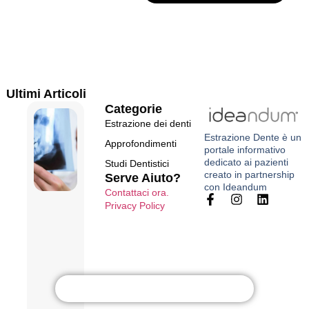
Ultimi Articoli
Categorie
Estrazione dei denti
Estrazione Dente
è un
Approfondimenti
portale informativo
dedicato ai pazienti
Studi Dentistici
creato in
partnership
Serve Aiuto?
con Ideandum
Contattaci ora.
Privacy Policy
Gonfio
Cosa
re
succe
dopo
de se
estrazi
il
one:
Mal di
dente
quand
testa e
del
o è