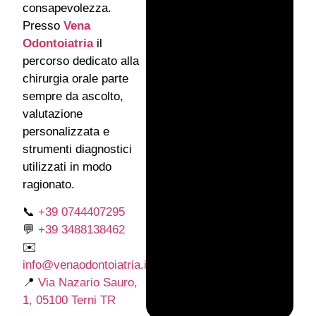
consapevolezza.
Presso
Vena
Odontoiatria
il
percorso dedicato alla
chirurgia orale parte
sempre da ascolto,
valutazione
personalizzata e
strumenti diagnostici
utilizzati in modo
ragionato.
📞
+39 0744407295
💬
+39 3488138462
✉️
info@venaodontoiatria.it
📍
Via Nazario Sauro,
1, 05100 Terni TR