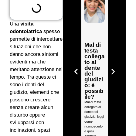
Una
visita
odontoiatrica
spesso
Estrarr
e più
permette di intercettare
denti
Mal di
situazioni che non
insiem
testa
danno ancora sintomi
e:
collega
quanto
to al
evidenti ma che
dura
dente
meritano attenzione nel
l’interv
del
tempo. Tra queste ci
ento e
giudizi
come
sono i denti del
o: è
si
possib
giudizio, elementi che
svolge
ile?
possono crescere
?
Mal di testa
senza creare alcun
collegato al
Estrarre più
dente del
denti insieme:
disturbo oppure
giudizio: leggi
una guida sui
come
tempi
svilupparsi con
riconoscerlo
dell’intervento
inclinazioni, spazi
e quali
e sulla
controlli
gestione del