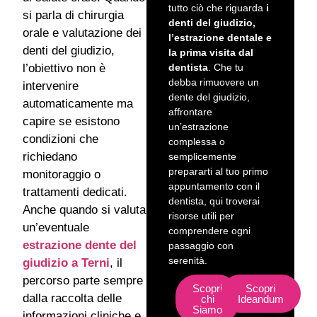
tutto ciò che riguarda
i
si parla di chirurgia
denti del giudizio,
orale e valutazione dei
l’estrazione dentale e
denti del giudizio,
la prima visita dal
dentista
. Che tu
l’obiettivo non è
debba rimuovere un
intervenire
dente del giudizio,
automaticamente ma
affrontare
capire se esistono
un’estrazione
condizioni che
complessa o
richiedano
semplicemente
prepararti al tuo primo
monitoraggio o
appuntamento con il
trattamenti dedicati.
dentista, qui troverai
Anche quando si valuta
risorse utili per
un’eventuale
comprendere ogni
estrazione dente del
passaggio con
serenità.
giudizio a Terni
, il
percorso parte sempre
Scopri
Scopri
dalla raccolta delle
chi
Ideandum
Siamo
informazioni cliniche e