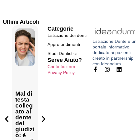
Ultimi Articoli
Categorie
Estrazione dei denti
Estrazione Dente
è un
Approfondimenti
portale informativo
dedicato ai pazienti
Studi Dentistici
creato in
partnership
Serve Aiuto?
con Ideandum
Contattaci ora.
Come
Privacy Policy
Dolore
gestire
Estrarr
post
il
e più
estrazi
dolore
denti
one
ai
Mal di
insiem
del
nervi
testa
e:
dente
dopo
colleg
quant
del
estrazi
ato al
o dura
giudizi
one
dente
l’interv
Dente
o:
dental
del
ento e
del
come
e:
giudizi
come
giudizi
gestirl
tempi
o: è
si
o e
o e