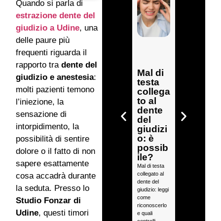
Quando si parla di
estrazione dente del
giudizio a Udine
, una
delle paure più
Estrarr
frequenti riguarda il
e più
rapporto tra
dente del
denti
Mal di
giudizio e anestesia
:
insiem
testa
e:
molti pazienti temono
collega
quanto
to al
l’iniezione, la
dura
dente
sensazione di
l’interv
del
intorpidimento, la
ento e
giudizi
come
o: è
possibilità di sentire
si
possib
dolore o il fatto di non
svolge
ile?
sapere esattamente
?
Mal di testa
collegato al
Estrarre più
cosa accadrà durante
dente del
denti insieme:
la seduta. Presso lo
giudizio: leggi
una guida sui
come
tempi
Studio Fonzar di
riconoscerlo
dell’intervento
Udine
, questi timori
e quali
e sulla
controlli
gestione del