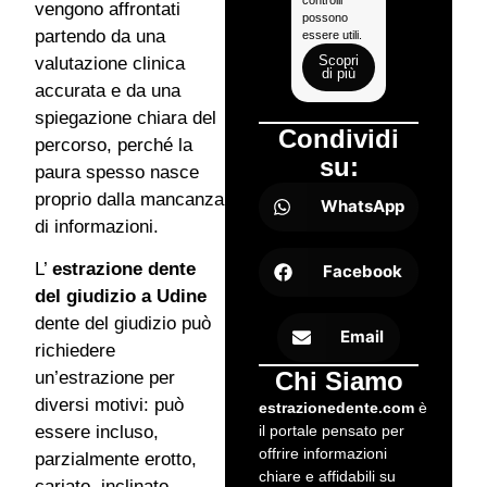
vengono affrontati
possono
periodo
partendo da una
essere utili.
successivo.
Scopri
Scopri
valutazione clinica
di più
di più
accurata e da una
spiegazione chiara del
Condividi
percorso, perché la
su:
paura spesso nasce
proprio dalla mancanza
WhatsApp
di informazioni.
L’
estrazione dente
Facebook
del giudizio a Udine
dente del giudizio può
Email
richiedere
Chi Siamo
un’estrazione per
diversi motivi: può
estrazionedente.com
è
il portale pensato per
essere incluso,
offrire informazioni
parzialmente erotto,
chiare e affidabili su
cariato, inclinato,