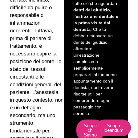
tutto ciò che riguarda
i
difficile da pulire o
denti del giudizio,
responsabile di
l’estrazione dentale e
infiammazioni
la prima visita dal
dentista
. Che tu
ricorrenti. Tuttavia,
debba rimuovere un
prima di parlare di
dente del giudizio,
trattamento, è
affrontare
necessario capire la
un’estrazione
posizione del dente, lo
complessa o
semplicemente
stato dei tessuti
prepararti al tuo primo
circostanti e le
appuntamento con il
condizioni generali del
dentista, qui troverai
paziente. L’anestesia,
risorse utili per
in questo contesto, non
comprendere ogni
passaggio con
è un dettaglio
serenità.
secondario, ma uno
strumento
Scopri
Scopri
chi
Ideandum
fondamentale per
Siamo